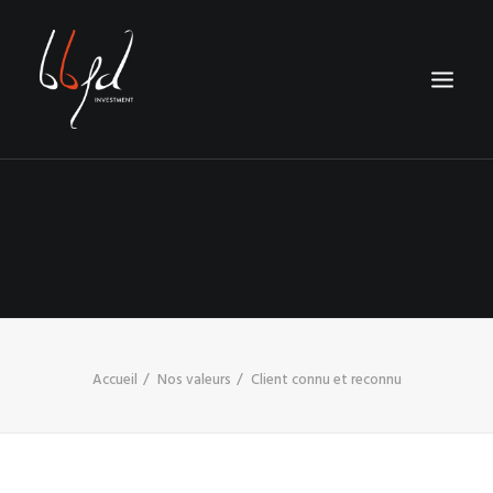
NOTRE MÉTIER
NOS CONCEPTS
NOS RÉALISATIONS
CONTACT
RECHERCHE
Accueil
Nos valeurs
Client connu et reconnu