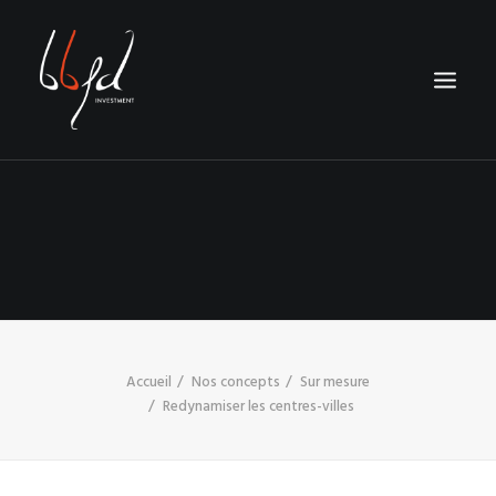
NOTRE MÉTIER
NOS CONCEPTS
NOS RÉALISATIONS
CONTACT
RECHERCHE
Accueil
Nos concepts
Sur mesure
Redynamiser les centres-villes